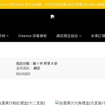
Bless x HKTVmall 跨平台回饋：HKTVmall買滿 $300 即賺 $20 Bless購
果杯
Cleanse 排毒療程
網店限定組合
水果訂
指定分類：滿 1 件 即享 8 折
適用通路：
網店
條款與細則