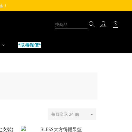
物金！ 
購
*取得報價*
每頁顯示 24 個