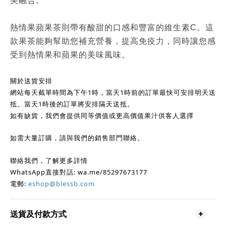
美融合。
熱情果蘋果茶則帶有酸甜的口感和豐富的維生素C。這
款果茶能夠幫助您補充營養，提高免疫力，同時讓您感
受到熱情果和蘋果的美味風味。
關於送貨安排
1
1
網站每天截單時間為下午
時，當天
時前的訂單最快可安排明天送
1
抵。當天
時後的訂單將安排隔天送抵。
如有缺貨，我們會提供同等價值或更高價值果汁供客人選擇
如需大量訂購，請與我們的銷售部門聯絡。
聯絡我們，了解更多詳情
WhatsApp
: wa.me/85297673177
直接對話
:
eshop@blessb.com
電郵
送貨及付款方式