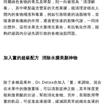
同屬綠色食物的青瓜及啤梨，則一向被視為「清潔解
毒」。其中啤梨蘊含豐富的天然果膠，能清理淤積在人
體內的食物殘渣和毒素，例如引致暗瘡的油脂物等，並
隨著膳食纖維的作用，通過更快速的新陳代謝，一同排
出體外。這些水果含大量维生素命，有抗氧化作用，能
夠紓緩因內分泌失調引致的各種油肌問題。
加入薑的超級配方 消除水腫美顏神物
除了多種蔬果外，Dr. Detox亦加入「薑」來調味。混合
在水果中的微微薑味，可以清新提神之餘，其辛辣度更
能刺激胃酸的分泌，幫助消化食物。另外，長期飲用帶
薑的飲品，可促進血液循環，緩減因異常組織在血液的