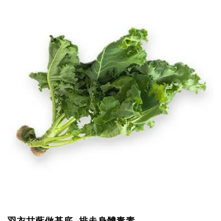
羽衣甘藍做基底 排走身體毒素