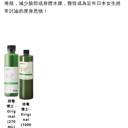
堆積，減少臉部或身體水腫，難怪成為近年日本女生經
常討論的廋身恩物！
排毒
排毒
博士 -
博士 -
Orig
Origi
inal
nal
(270
(1000
mL)