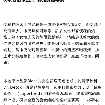
便秘在臨床上的定義是一周排便次數少於3次、糞便質地
硬而量少、排便時有困難等。許多女性都有便秘的煩
惱，除了女性先天的荷爾蒙影響外，情緒起伏較大的她
們也容易因自律神經失，或是因活動量不夠而減慢腸道
蠕動。當排便受到阻塞時，大腸中的殘渣不斷積聚，加
上水分持續脫乾，便會造成糞便乾硬，產生「宿便」問
題。
本地果汁品牌Bless的女性顧客高達七成，其蔬果飲料
Dr. Detox一直是銷售皇牌。它主打排毒功效，以「超級
食物」（superfood）羽衣金藍為基底，榨成濃郁的翠
綠汁液。羽衣金藍的膳食纖維比糙米還要高，一杯羽衣