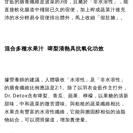
甘藍的膳食纖維是波菜的3倍，且屬於「非水溶性」，能
直接軟化腸道中殘留已久的宿便，加上榨成蔬菜汁後充
沛的水分輕易令宿便排出體外，馬上收細「假肚腩」。
混合多種水果汁 啤梨清熱具抗氧化功效
據營養師的建議，人體吸收「水溶性」及「非水溶性」
的膳食纖維比例應該是2:1。除了以羽衣金藍作主打外，
Dr. Detox含有啤梨、青瓜、蘋果、檸檬，以果糖的清新
甜味，中和蔬菜的微苦澀味。與粗糙的蔬菜纖維相比，
水果含有豐富的水溶性纖維，它能與膽固醇相似的油脂
物結合，可以潤滑腸道，增加糞便量。