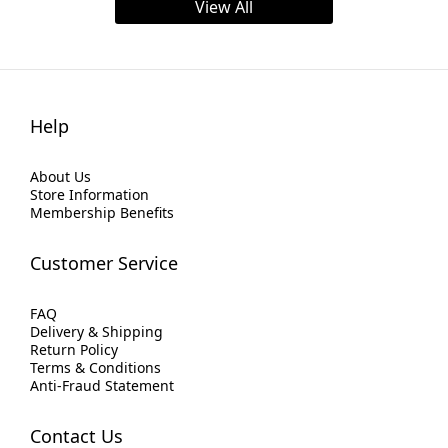
血糖水平，有助於預防糖尿病的發生。此外，西柚還含有豐富的纖
View All
維，有助於控制血糖。3. 增強免疫力：西柚中豐富的維生素C是一種
強效的抗氧化劑，能夠增強免疫力，幫助身體抵抗疾病。4. 有助於
減肥：西柚中的纖維能夠幫助促進消化，增加飽腹感，有助於控制
食欲，對減肥有一定的幫助。5. 抗癌作用：西柚中含有的植物化學
物質具有抗氧化和抗發炎作用，能夠幫助防止癌細胞的形成。6. 皮
膚美容：西柚中豐富的維生素C能夠幫助促進膠原蛋白的合成，有助
Help
於保持皮膚彈性和光澤。7. 促進消化：西柚中含有豐富的酵素，能
夠幫助促進消化，改善消化不良問題。總結來說，西柚不僅口感清
爽、美味可口，還具有許多對人體健康有益的功效。無論是保護心
About Us
臟健康、預防糖尿病、增強免疫力還是抗癌作用，都讓人對這個水
Store Information
果充滿了好奇與期待。因此，不妨在日常生活中多吃一些西柚，讓
Membership Benefits
它成為您健康飲食的一部分吧！ 西柚汁 (270mL) $36.00西柚汁
(1000mL) $88.00
Customer Service
FAQ
Delivery & Shipping
Return Policy
Terms & Conditions
Anti-Fraud Statement
Contact Us