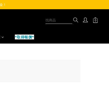
物金！ 
購
*取得報價*