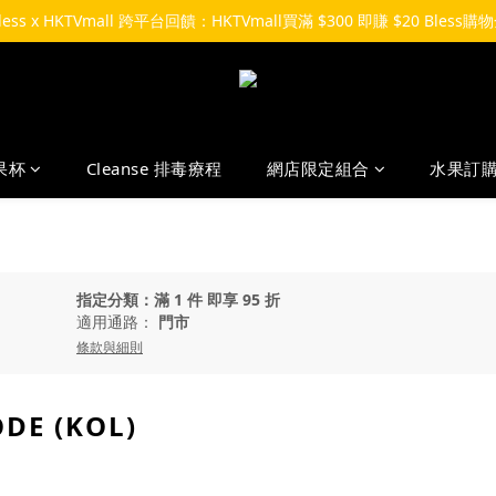
Bless x HKTVmall 跨平台回饋：HKTVmall買滿 $300 即賺 $20 Bless購
果杯
Cleanse 排毒療程
網店限定組合
水果訂
指定分類：滿 1 件 即享 95 折
適用通路：
門市
條款與細則
ODE (KOL)